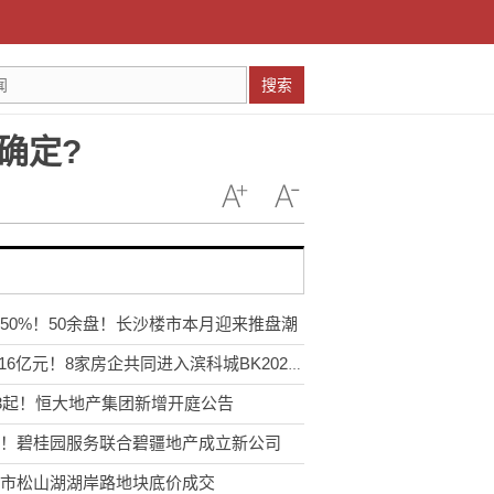
搜索
确定?
50%！50余盘！长沙楼市本月迎来推盘潮
148.16亿元！8家房企共同进入滨科城BK202201号
13起！恒大地产集团新增开庭公告
！碧桂园服务联合碧疆地产成立新公司
市松山湖湖岸路地块底价成交