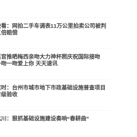
快看：网拍二手车调表11万公里拍卖公司被判
三倍赔偿
廷官推晒梅西亲吻大力神杯照庆祝国际接吻
一吻一吻爱上你 天天速讯
实时：台州市城市地下市政基础设施普查项目
省级验收
达川：狠抓基础设施建设奏响“春耕曲”