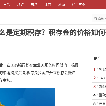
生活
旅游
焦点
体育
滚动
栏目首页
么是定期积存？积存金的价格如何
房产
后，在工商银行积存金业务服务时间段内，根据
补贴
的单笔购买;定期积存是指客户开立积存金账户
存金额。
25
重磅
东莞