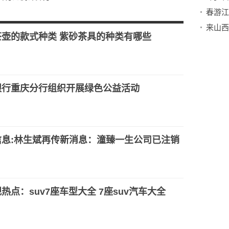
春游江
预算的原则是什
来山西
？长期股权投资
茶壶的款式种类 紫砂茶具的种类有哪些
银行重庆分行组织开展绿色公益活动
信息:林生斌再传新消息：潼臻一生公司已注销
热点：suv7座车型大全 7座suv汽车大全