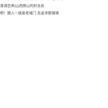
淮请您来|山西爬山的好去处
吧！踏入一座座老城门 去追寻那城墙