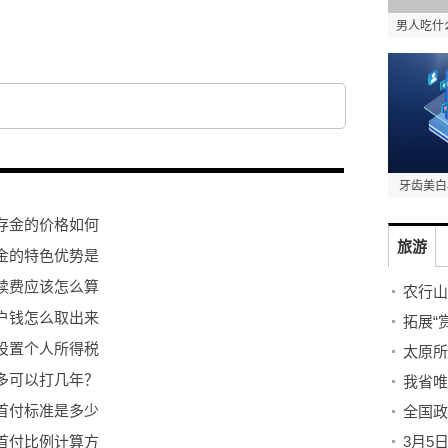
男人吃什
牙齿美白
存金的价格如何
旅游
金的特色优势是
续费应该怎么算
农行山
户钱怎么取出来
拓展“
设置个人所得税
太原所
多可以打几年？
我省唯
首付标准是多少
全国政
首付比例计算方
3月5