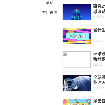
滚动
研究
球滚
栏目首页
23/04/14
省计
23/04/14
环球
新开
23/04/14
全球
业注入
23/04/14
矛齿鲸